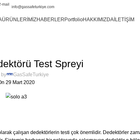
info@gassafeturkiye.com
A
ÜRÜNLERİMİZ
HABERLER
Portfolio
HAKKIMIZDA
İLETİŞİM
TEST SPREYI
ktörü Test Spreyi
 by
GasSafeTurkiye
On 29 Mart 2020
arak çalışan dedektörlerin testi çok önemlidir. Dedektörler zam