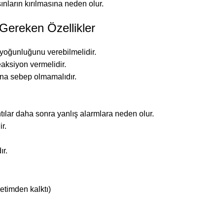
şınların kırılmasına neden olur.
ereken Özellikler
l yoğunluğunu verebilmelidir.
reaksiyon vermelidir.
ona sebep olmamalıdır.
ntılar daha sonra yanlış alarmlara neden olur.
r.
ır.
etimden kalktı)