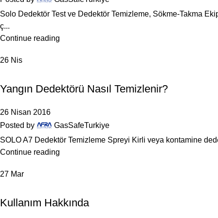
Solo Dedektör Test ve Dedektör Temizleme, Sökme-Takma Ekipma
ç...
Continue reading
26
Nis
TEST SPREYI
Yangın Dedektörü Nasıl Temizlenir?
26 Nisan 2016
Posted by
GasSafeTurkiye
SOLO A7 Dedektör Temizleme Spreyi Kirli veya kontamine dedek
Continue reading
27
Mar
,
DEDEKTÖR SÖKME-TAKMA
DEDEKTÖR TEST CIHAZLARI
Kullanım Hakkında