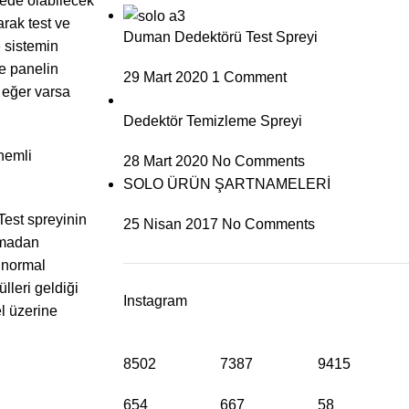
gede olabilecek
rak test ve
Duman Dedektörü Test Spreyi
 sistemin
e panelin
29 Mart 2020
1 Comment
a eğer varsa
Dedektör Temizleme Spreyi
önemli
28 Mart 2020
No Comments
SOLO ÜRÜN ŞARTNAMELERİ
Test spreyinin
25 Nisan 2017
No Comments
emadan
m normal
lleri geldiği
Instagram
l üzerine
8502
7387
9415
654
667
58