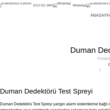
0312 911 3893
WhatsApp
ANASAYF
Blog
Home
Test Spreyi
Duman Dede
Posted
1
Duman Dedektörü Test Spreyi
Duman Dedektörü Test Spreyi yangın alarm sistemlerine bağlı ol