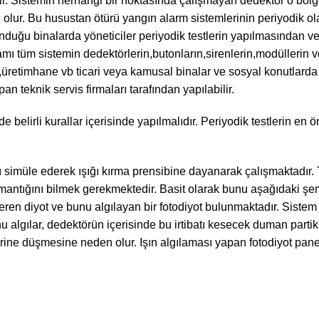
lir. Sistemin herhangi bir noktasında çalışmayan dedektör o böl
lur. Bu husustan ötürü yangın alarm sistemlerinin periyodik ola
duğu binalarda yöneticiler periyodik testlerin yapılmasından ve
ı tüm sistemin dedektörlerin,butonların,sirenlerin,modüllerin v
ika,üretimhane vb ticari veya kamusal binalar ve sosyal konutlard
pan teknik servis firmaları tarafından yapılabilir.
 belirli kurallar içerisinde yapılmalıdır. Periyodik testlerin en 
nı simüle ederek ışığı kırma prensibine dayanarak çalışmaktadır. 
mantığını bilmek gerekmektedir. Basit olarak bunu aşağıdaki ş
 veren diyot ve bunu algılayan bir fotodiyot bulunmaktadır. Siste
 algılar, dedektörün içerisinde bu irtibatı kesecek duman partikü
erine düşmesine neden olur. Işın algılaması yapan fotodiyot pane