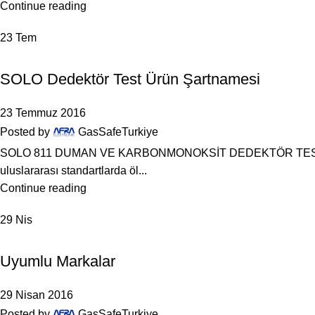
Continue reading
23
Tem
DEDEKTÖR TEST CIHAZLARI
SOLO Dedektör Test Ürün Şartnamesi
23 Temmuz 2016
Posted by
GasSafeTurkiye
SOLO 811 DUMAN VE KARBONMONOKSİT DEDEKTÖR TEST SET
uluslararası standartlarda öl...
Continue reading
29
Nis
YANGIN ALARM
Uyumlu Markalar
29 Nisan 2016
Posted by
GasSafeTurkiye