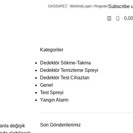
Subscribe 
GASSAFE
Wishlist
Login / Register
0
0,0
Kategoriler
Dedektör Sökme-Takma
Dedektör Temizleme Spreyi
Dedektör Test Cihazları
Genel
Test Spreyi
Yangın Alarm
Son Gönderilerimiz
anla değişik