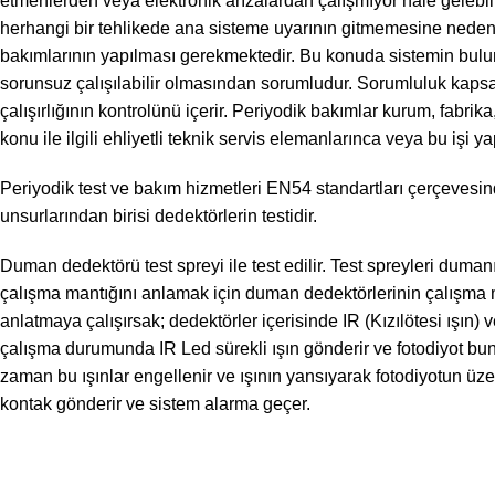
etmenlerden veya elektronik arızalardan çalışmıyor hale gelebi
herhangi bir tehlikede ana sisteme uyarının gitmemesine neden o
bakımlarının yapılması gerekmektedir. Bu konuda sistemin bulun
sorunsuz çalışılabilir olmasından sorumludur. Sorumluluk kapsam
çalışırlığının kontrolünü içerir. Periyodik bakımlar kurum, fabr
konu ile ilgili ehliyetli teknik servis elemanlarınca veya bu işi ya
Periyodik test ve bakım hizmetleri EN54 standartları çerçevesinde
unsurlarından birisi dedektörlerin testidir.
Duman dedektörü test spreyi ile test edilir. Test spreyleri duma
çalışma mantığını anlamak için duman dedektörlerinin çalışma 
anlatmaya çalışırsak; dedektörler içerisinde IR (Kızılötesi ışın)
çalışma durumunda IR Led sürekli ışın gönderir ve fotodiyot bunu
zaman bu ışınlar engellenir ve ışının yansıyarak fotodiyotun üz
kontak gönderir ve sistem alarma geçer.