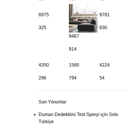
6975
9781
325
830
9467
914
4350
1580
4224
296
794
54
Son Yorumlar
Duman Dedektörü Test Spreyi
için
Solo
Türkiye