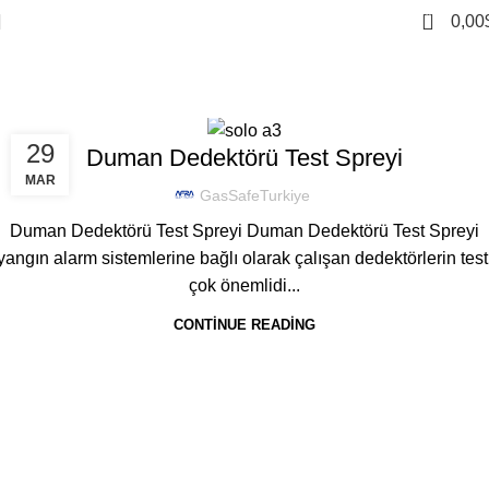
0
0,00
Tag Archives: ds1
Home
Posts Tagged "ds1"
TEST SPREYI
29
Duman Dedektörü Test Spreyi
MAR
GasSafeTurkiye
Duman Dedektörü Test Spreyi Duman Dedektörü Test Spreyi
yangın alarm sistemlerine bağlı olarak çalışan dedektörlerin test
çok önemlidi...
CONTINUE READING