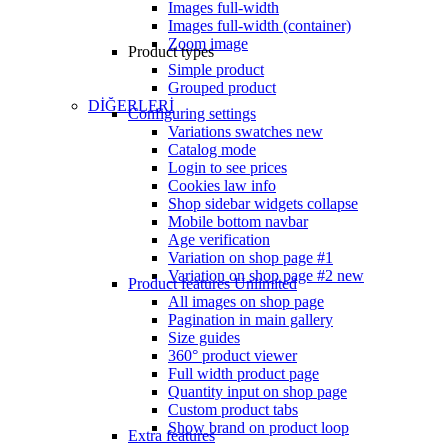
Images full-width
Images full-width (container)
Zoom image
Product types
Simple product
Grouped product
DİĞERLERİ
Configuring settings
Variations swatches
new
Catalog mode
Login to see prices
Cookies law info
Shop sidebar widgets collapse
Mobile bottom navbar
Age verification
Variation on shop page #1
Variation on shop page #2
new
Product features
Unlimited
All images on shop page
Pagination in main gallery
Size guides
360° product viewer
Full width product page
Quantity input on shop page
Custom product tabs
Show brand on product loop
Extra features