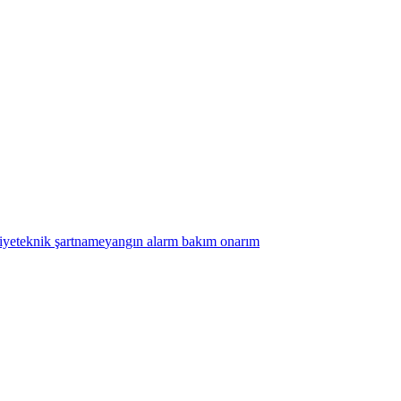
iye
teknik şartname
yangın alarm bakım onarım