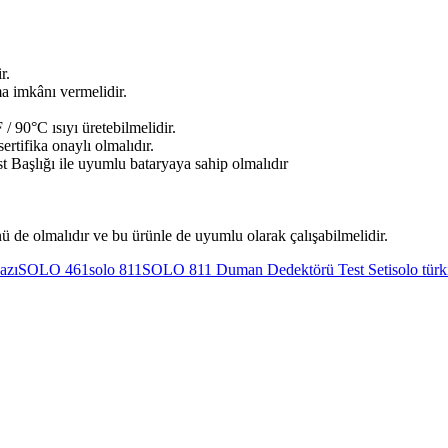
r.
a imkânı vermelidir.
/ 90°C ısıyı üretebilmelidir.
rtifika onaylı olmalıdır.
st Başlığı ile uyumlu bataryaya sahip olmalıdır
ü de olmalıdır ve bu ürünle de uyumlu olarak çalışabilmelidir.
azı
SOLO 461
solo 811
SOLO 811 Duman Dedektörü Test Seti
solo türk