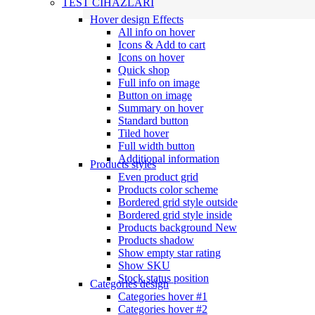
TEST CİHAZLARI
Hover design
Effects
All info on hover
Icons & Add to cart
Icons on hover
Quick shop
Full info on image
Button on image
Summary on hover
Standard button
Tiled hover
Full width button
Additional information
Products styles
Even product grid
Products color scheme
Bordered grid style outside
Bordered grid style inside
Products background
New
Products shadow
Show empty star rating
Show SKU
Stock status position
Categories design
Categories hover #1
Categories hover #2