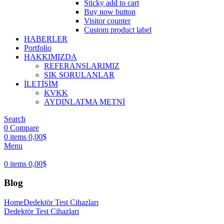
Sticky add to cart
Buy now button
Visitor counter
Custom product label
HABERLER
Portfolio
HAKKIMIZDA
REFERANSLARIMIZ
SIK SORULANLAR
İLETİŞİM
KVKK
AYDINLATMA METNİ
Search
0
Compare
0
items
0,00
$
Menu
0
items
0,00
$
Blog
Home
Dedektör Test Cihazları
Dedektör Test Cihazları