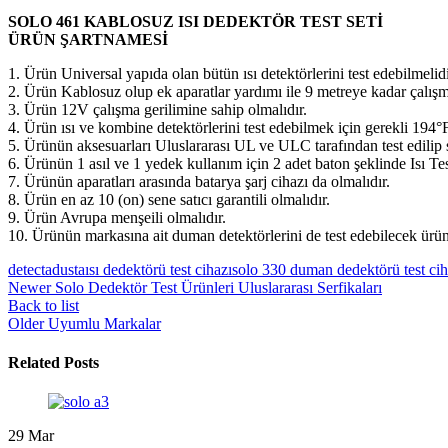
SOLO 461 KABLOSUZ ISI DEDEKTÖR TEST SETİ
ÜRÜN ŞARTNAMESİ
1. Ürün Universal yapıda olan bütün ısı detektörlerini test edebilmelidi
2. Ürün Kablosuz olup ek aparatlar yardımı ile 9 metreye kadar çalışm
3. Ürün 12V çalışma gerilimine sahip olmalıdır.
4. Ürün ısı ve kombine detektörlerini test edebilmek için gerekli 194°F 
5. Ürünün aksesuarları Uluslararası UL ve ULC tarafından test edilip se
6. Ürünün 1 asıl ve 1 yedek kullanım için 2 adet baton şeklinde Isı Te
7. Ürünün aparatları arasında batarya şarj cihazı da olmalıdır.
8. Ürün en az 10 (on) sene satıcı garantili olmalıdır.
9. Ürün Avrupa menşeili olmalıdır.
10. Ürünün markasına ait duman detektörlerini de test edebilecek ürün
detectadusta
ısı dedektörü test cihazı
solo 330 duman dedektörü test cih
Newer
Solo Dedektör Test Ürünleri Uluslararası Serfikaları
Back to list
Older
Uyumlu Markalar
Related Posts
29
Mar