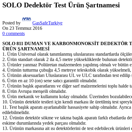
SOLO Dedektör Test Ürün Şartnamesi
Posted by
GasSafeTurkiye
On 23 Temmuz 2016
0
comments
SOLO 811 DUMAN VE KARBONMONOKSİT DEDEKTÖR T
ÜRÜN ŞARTNAMESİ
1. Ürün Universal olarak tanımlanmış uluslararası standartlarda ölçüle
2. Ürün standart olarak 2 ila 4,5 metre yüksekliklerde bulunan detekt
3. Ürünler yanmaz Poliüretan malzemeden yapılmış olmalı ve bütün ek 
4. Ürünün tutturma çubuğu 4,5 metreye teleskobik olarak yükselmeli, ek
5. Ürünün aksesuarları Uluslararası UL ve ULC tarafından test edilip se
6. Ürün en az 10 (on) sene satıcı garantili olmalıdır.
7. Ürünün başlık aparatlarını ve diğer sarf malzemelerini toplu halde 
8. Ürün Avrupa menşeili olmalıdır.
9. Ürün mekanik ve kullanımı kolay olmalıdır. Üzerinden bozulabilece
10. Ürünün detektör testleri için kendi markası ile üretilmiş test spreyle
11. Test başlık aparatı ayarlanabilir hassasiyete sahip olmalıdır. Ayrıc
edilebilmelidir.
12. Ürünün detektör sökme ve takma başlık aparatı farklı ebatlarda de
eskime durumlarında yedek parçası olmalıdır.
13. Ürünün markasına ait ısı detektörlerini de test edebilecek ürünleri