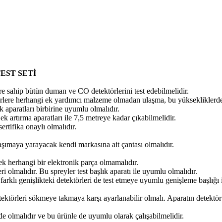
EST SETİ
re sahip bütün duman ve CO detektörlerini test edebilmelidir.
örlere herhangi ek yardımcı malzeme olmadan ulaşma, bu yüksekliklerdeki
aparatları birbirine uyumlu olmalıdır.
 artırma aparatları ile 7,5 metreye kadar çıkabilmelidir.
rtifika onaylı olmalıdır.
taşımaya yarayacak kendi markasına ait çantası olmalıdır.
k herhangi bir elektronik parça olmamalıdır.
ri olmalıdır. Bu spreyler test başlık aparatı ile uyumlu olmalıdır.
a farklı genişlikteki detektörleri de test etmeye uyumlu genişleme başlığ
tektörleri sökmeye takmaya karşı ayarlanabilir olmalı. Aparatın detekt
 de olmalıdır ve bu ürünle de uyumlu olarak çalışabilmelidir.