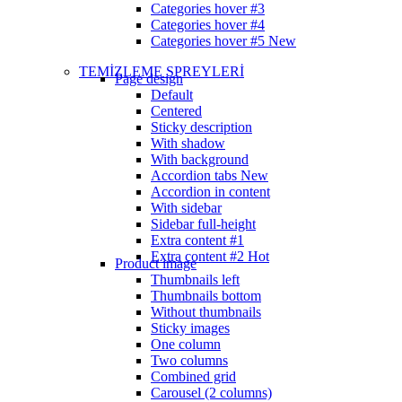
Categories hover #3
Categories hover #4
Categories hover #5
New
TEMİZLEME SPREYLERİ
Page design
Default
Centered
Sticky description
With shadow
With background
Accordion tabs
New
Accordion in content
With sidebar
Sidebar full-height
Extra content #1
Extra content #2
Hot
Product image
Thumbnails left
Thumbnails bottom
Without thumbnails
Sticky images
One column
Two columns
Combined grid
Carousel (2 columns)