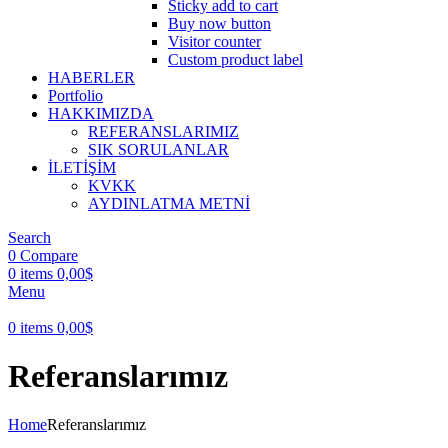
Sticky add to cart
Buy now button
Visitor counter
Custom product label
HABERLER
Portfolio
HAKKIMIZDA
REFERANSLARIMIZ
SIK SORULANLAR
İLETİŞİM
KVKK
AYDINLATMA METNİ
Search
0
Compare
0
items
0,00
$
Menu
0
items
0,00
$
Referanslarımız
Home
Referanslarımız