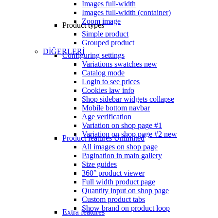
Images full-width
Images full-width (container)
Zoom image
Product types
Simple product
Grouped product
DİĞERLERİ
Configuring settings
Variations swatches
new
Catalog mode
Login to see prices
Cookies law info
Shop sidebar widgets collapse
Mobile bottom navbar
Age verification
Variation on shop page #1
Variation on shop page #2
new
Product features
Unlimited
All images on shop page
Pagination in main gallery
Size guides
360° product viewer
Full width product page
Quantity input on shop page
Custom product tabs
Show brand on product loop
Extra features