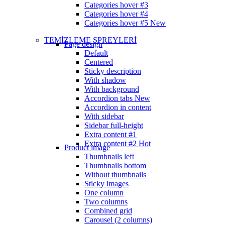
Categories hover #3
Categories hover #4
Categories hover #5
New
TEMİZLEME SPREYLERİ
Page design
Default
Centered
Sticky description
With shadow
With background
Accordion tabs
New
Accordion in content
With sidebar
Sidebar full-height
Extra content #1
Extra content #2
Hot
Product image
Thumbnails left
Thumbnails bottom
Without thumbnails
Sticky images
One column
Two columns
Combined grid
Carousel (2 columns)