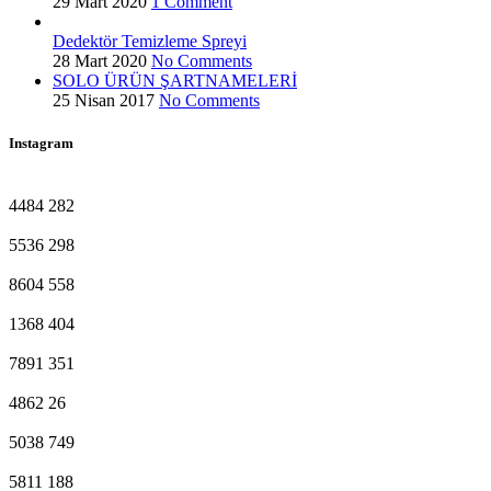
29 Mart 2020
1 Comment
Dedektör Temizleme Spreyi
28 Mart 2020
No Comments
SOLO ÜRÜN ŞARTNAMELERİ
25 Nisan 2017
No Comments
Instagram
4484
282
5536
298
8604
558
1368
404
7891
351
4862
26
5038
749
5811
188