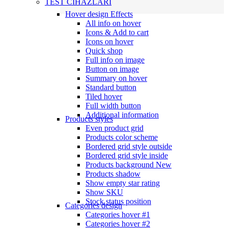
TEST CİHAZLARI
Hover design
Effects
All info on hover
Icons & Add to cart
Icons on hover
Quick shop
Full info on image
Button on image
Summary on hover
Standard button
Tiled hover
Full width button
Additional information
Products styles
Even product grid
Products color scheme
Bordered grid style outside
Bordered grid style inside
Products background
New
Products shadow
Show empty star rating
Show SKU
Stock status position
Categories design
Categories hover #1
Categories hover #2