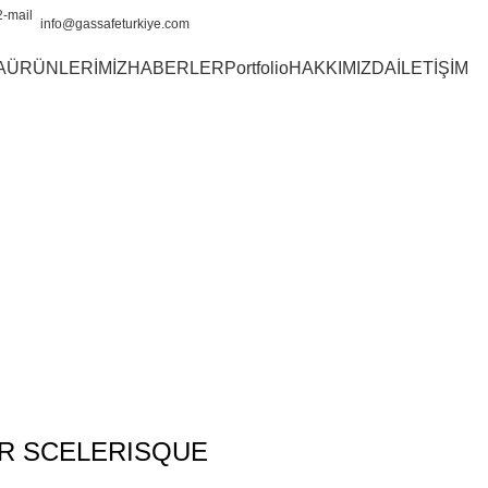
info@gassafeturkiye.com
A
ÜRÜNLERİMİZ
HABERLER
Portfolio
HAKKIMIZDA
İLETİŞİM
Hakkımızda
Home
Hakkımızda
Netus eu mollis hac dignis
R SCELERISQUE