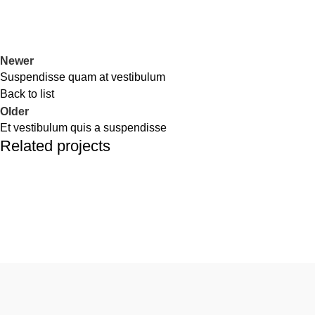
Newer
Suspendisse quam at vestibulum
Back to list
Older
Et vestibulum quis a suspendisse
Related projects
Furniture
A lacus bibendum pulvinar