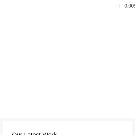
0
0,00
Hakkımızda
Home
Hakkımızda
A lacus bibendum pulvinar
Our Latest Work