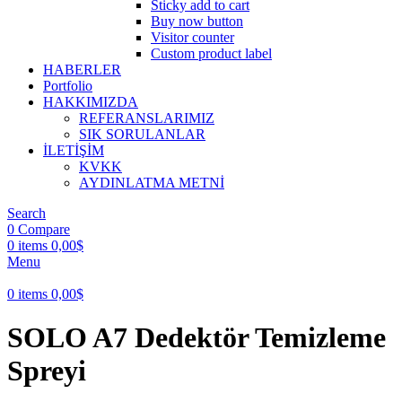
Sticky add to cart
Buy now button
Visitor counter
Custom product label
HABERLER
Portfolio
HAKKIMIZDA
REFERANSLARIMIZ
SIK SORULANLAR
İLETİŞİM
KVKK
AYDINLATMA METNİ
Search
0
Compare
0
items
0,00
$
Menu
0
items
0,00
$
SOLO A7 Dedektör Temizleme
Spreyi