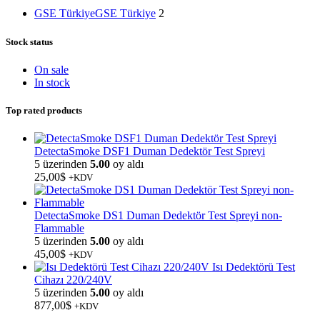
GSE Türkiye
GSE Türkiye
2
Stock status
On sale
In stock
Top rated products
DetectaSmoke DSF1 Duman Dedektör Test Spreyi
5 üzerinden
5.00
oy aldı
25,00
$
+KDV
DetectaSmoke DS1 Duman Dedektör Test Spreyi non-
Flammable
5 üzerinden
5.00
oy aldı
45,00
$
+KDV
Isı Dedektörü Test
Cihazı 220/240V
5 üzerinden
5.00
oy aldı
877,00
$
+KDV