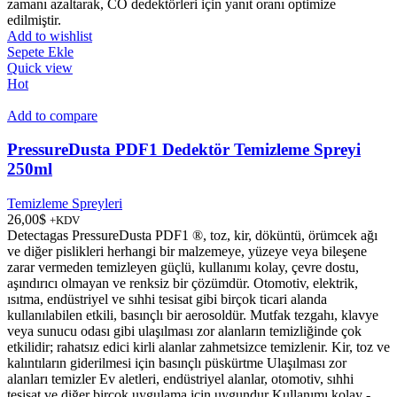
zamanı azaltarak, CO dedektörleri için yanıt oranı optimize
edilmiştir.
Add to wishlist
Sepete Ekle
Quick view
Hot
Add to compare
PressureDusta PDF1 Dedektör Temizleme Spreyi
250ml
Temizleme Spreyleri
26,00
$
+KDV
Detectagas PressureDusta PDF1 ®, toz, kir, döküntü, örümcek ağı
ve diğer pislikleri herhangi bir malzemeye, yüzeye veya bileşene
zarar vermeden temizleyen güçlü, kullanımı kolay, çevre dostu,
aşındırıcı olmayan ve renksiz bir çözümdür. Otomotiv, elektrik,
ısıtma, endüstriyel ve sıhhi tesisat gibi birçok ticari alanda
kullanılabilen etkili, basınçlı bir aerosoldür. Mutfak tezgahı, klavye
veya sunucu odası gibi ulaşılması zor alanların temizliğinde çok
etkilidir; rahatsız edici kirli alanlar zahmetsizce temizlenir. Kir, toz ve
kalıntıların giderilmesi için basınçlı püskürtme Ulaşılması zor
alanları temizler Ev aletleri, endüstriyel alanlar, otomotiv, sıhhi
tesisat ve diğer birçok uygulama için uygundur Kullanımı kolay -