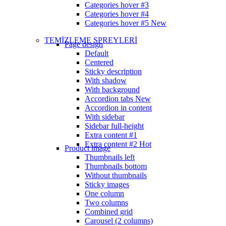
Categories hover #3
Categories hover #4
Categories hover #5
New
TEMİZLEME SPREYLERİ
Page design
Default
Centered
Sticky description
With shadow
With background
Accordion tabs
New
Accordion in content
With sidebar
Sidebar full-height
Extra content #1
Extra content #2
Hot
Product image
Thumbnails left
Thumbnails bottom
Without thumbnails
Sticky images
One column
Two columns
Combined grid
Carousel (2 columns)