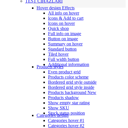
TEST CİHAZLARI
Hover design
Effects
All info on hover
Icons & Add to cart
Icons on hover
Quick shop
Full info on image
Button on image
Summary on hover
Standard button
Tiled hover
Full width button
Additional information
Products styles
Even product grid
Products color scheme
Bordered grid style outside
Bordered grid style inside
Products background
New
Products shadow
Show empty star rating
Show SKU
Stock status position
Categories design
Categories hover #1
Categories hover #2