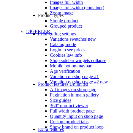
Images full-width
Images full-width (container)
Zoom image
Product types
Simple product
Grouped product
DİĞERLERİ
Configuring settings
Variations swatches
new
Catalog mode
Login to see prices
Cookies law info
Shop sidebar widgets collapse
Mobile bottom navbar
Age verification
Variation on shop page #1
Variation on shop page #2
new
Product features
Unlimited
All images on shop page
Pagination in main gallery
Size guides
360° product viewer
Full width product page
Quantity input on shop page
Custom product tabs
Show brand on product loop
Extra features