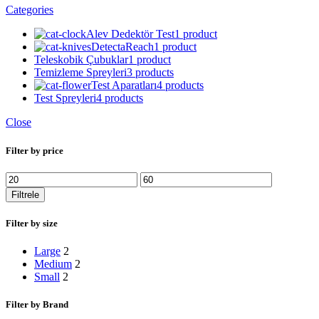
Categories
Alev Dedektör Test
1 product
DetectaReach
1 product
Teleskobik Çubuklar
1 product
Temizleme Spreyleri
3 products
Test Aparatları
4 products
Test Spreyleri
4 products
Close
Filter by price
En
En
düşük
yüksek
Filtrele
fiyat
fiyat
Filter by size
Large
2
Medium
2
Small
2
Filter by Brand