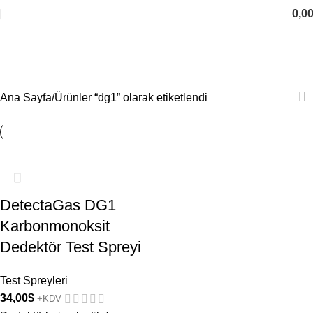
0,0
dg1
Categories
Ana Sayfa
Ürünler “dg1” olarak etiketlendi
DetectaGas DG1
Karbonmonoksit
Dedektör Test Spreyi
Test Spreyleri
34,00
$
+KDV