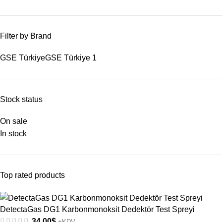
Filter by Brand
GSE Türkiye
GSE Türkiye
1
Stock status
On sale
In stock
Top rated products
DetectaGas DG1 Karbonmonoksit Dedektör Test Spreyi
34,00
$
+KDV