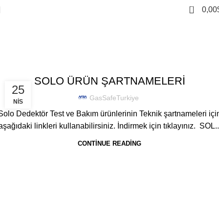
0
0,00
Tag Archives: temizleme
spreyi şartname
Home
Posts Tagged "temizleme spreyi şartname"
,
GENEL
TEST SPREYI
SOLO ÜRÜN ŞARTNAMELERİ
25
GasSafeTurkiye
NIS
Solo Dedektör Test ve Bakım ürünlerinin Teknik şartnameleri içi
aşağıdaki linkleri kullanabilirsiniz. İndirmek için tıklayınız. SOL..
CONTINUE READING