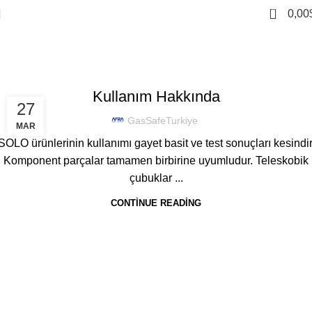
0
0,00
Tag Archives: Sıcaklık Dedektörü
Home
Posts Tagged "Sıcaklık Dedektörü"
,
DEDEKTÖR SÖKME-TAKMA
DEDEKTÖR TEST CIHAZLARI
Kullanım Hakkında
27
GasSafeTurkiye
MAR
SOLO ürünlerinin kullanımı gayet basit ve test sonuçları kesindir
Komponent parçalar tamamen birbirine uyumludur. Teleskobik
çubuklar ...
CONTINUE READING