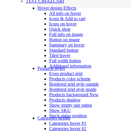
TEST CİHAZLARI
Hover design
Effects
All info on hover
Icons & Add to cart
Icons on hover
Quick shop
Full info on image
Button on image
Summary on hover
Standard button
Tiled hover
Full width button
Additional information
Products styles
Even product grid
Products color scheme
Bordered grid style outside
Bordered grid style inside
Products background
New
Products shadow
Show empty star rating
Show SKU
Stock status position
Categories design
Categories hover #1
Categories hover #2