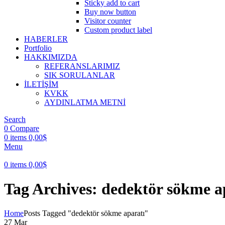
Sticky add to cart
Buy now button
Visitor counter
Custom product label
HABERLER
Portfolio
HAKKIMIZDA
REFERANSLARIMIZ
SIK SORULANLAR
İLETİŞİM
KVKK
AYDINLATMA METNİ
Search
0
Compare
0
items
0,00
$
Menu
0
items
0,00
$
Tag Archives: dedektör sökme a
Home
Posts Tagged "dedektör sökme aparatı"
27
Mar