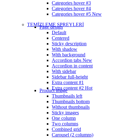
Categories hover #3
Categories hover #4
Categories hover #5
New
TEMİZLEME SPREYLERİ
Page design
Default
Centered
Sticky description
With shadow
With background
Accordion tabs
New
Accordion in content
With sidebar
Sidebar full-height
Extra content #1
Extra content #2
Hot
Product image
Thumbnails left
Thumbnails bottom
Without thumbnails
Sticky images
One column
Two columns
Combined grid
Carousel (2 columns)