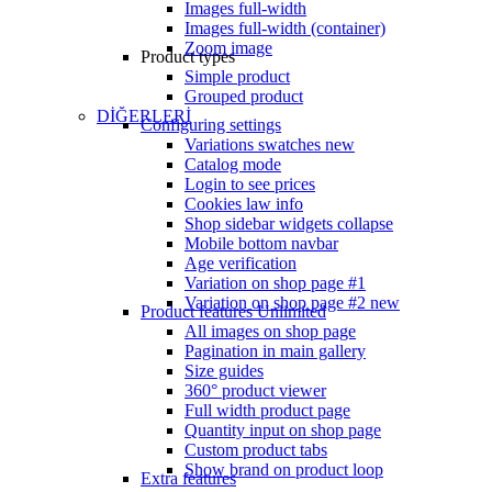
Images full-width
Images full-width (container)
Zoom image
Product types
Simple product
Grouped product
DİĞERLERİ
Configuring settings
Variations swatches
new
Catalog mode
Login to see prices
Cookies law info
Shop sidebar widgets collapse
Mobile bottom navbar
Age verification
Variation on shop page #1
Variation on shop page #2
new
Product features
Unlimited
All images on shop page
Pagination in main gallery
Size guides
360° product viewer
Full width product page
Quantity input on shop page
Custom product tabs
Show brand on product loop
Extra features